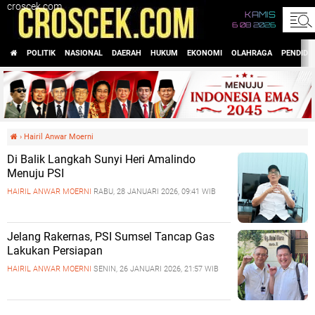
croscek.com
KAMIS
6 08 2026
POLITIK
NASIONAL
DAERAH
HUKUM
EKONOMI
OLAHRAGA
PENDIDI
›
Hairil Anwar Moerni
Di Balik Langkah Sunyi Heri Amalindo
Menuju PSI
HAIRIL ANWAR MOERNI
RABU, 28 JANUARI 2026, 09:41 WIB
Jelang Rakernas, PSI Sumsel Tancap Gas
Lakukan Persiapan
HAIRIL ANWAR MOERNI
SENIN, 26 JANUARI 2026, 21:57 WIB