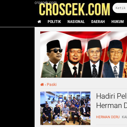
croscek.com
POLITIK
NASIONAL
DAERAH
HUKUM
›
Paski
Hadiri Pe
Herman D
Komedi y
HERMAN DERU
KAM