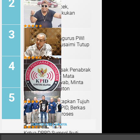
Pentingnya Croscek,
Bagaimana Melakukan
Croscek Efektif
Anggota dan Pengurus PWI
Sumsel Amhar Yusaimi Tutup
Usia
DPRD Sumsel Desak Penabrak
Jembatan Merah Mata
Bertanggung Jawab, Minta
Pengawasan Ponton
Diperketat
DPRD Sumsel Tetapkan Tujuh
Calon Anggota KPID, Berkas
Kini Menunggu Proses
Pelantikan
TERPOPULER LAINNYA
Ketua DPRD Sumsel Ikuti
Pendataan Sensus Ekonomi