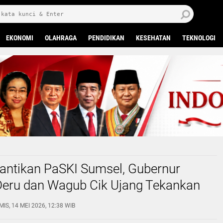
J
7 
EKONOMI
OLAHRAGA
PENDIDIKAN
KESEHATAN
TEKNOLOGI
lantikan PaSKI Sumsel, Gubernur
eru dan Wagub Cik Ujang Tekankan
ang Mendidik dan Beretika
IS, 14 MEI 2026, 12:38 WIB