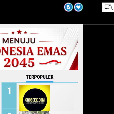
UM'AT
08 2026
TERPOPULER