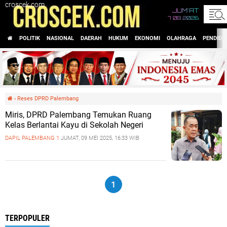
croscek.com
JUM'AT
7 08 2026
POLITIK
NASIONAL
DAERAH
HUKUM
EKONOMI
OLAHRAGA
PENDIDI
›
Reses DPRD Palembang
Miris, DPRD Palembang Temukan Ruang
Kelas Berlantai Kayu di Sekolah Negeri
DAPIL PALEMBANG 1
JUMAT, 09 MEI 2025, 16:33 WIB
1
TERPOPULER