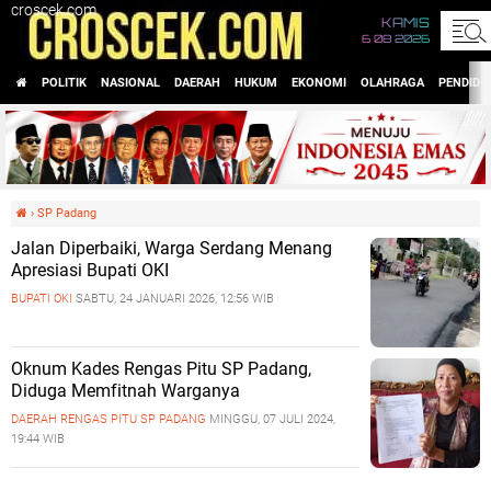
croscek.com
KAMIS
6 08 2026
POLITIK
NASIONAL
DAERAH
HUKUM
EKONOMI
OLAHRAGA
PENDIDI
›
SP Padang
Jalan Diperbaiki, Warga Serdang Menang
Apresiasi Bupati OKI
BUPATI OKI
SABTU, 24 JANUARI 2026, 12:56 WIB
Oknum Kades Rengas Pitu SP Padang,
Diduga Memfitnah Warganya
DAERAH
RENGAS PITU
SP PADANG
MINGGU, 07 JULI 2024,
19:44 WIB