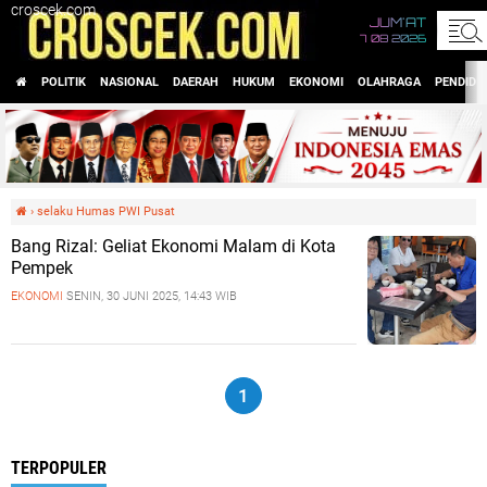
croscek.com
JUM'AT
7 08 2026
POLITIK
NASIONAL
DAERAH
HUKUM
EKONOMI
OLAHRAGA
PENDIDI
›
selaku Humas PWI Pusat
Bang Rizal: Geliat Ekonomi Malam di Kota
Pempek
EKONOMI
SENIN, 30 JUNI 2025, 14:43 WIB
1
TERPOPULER