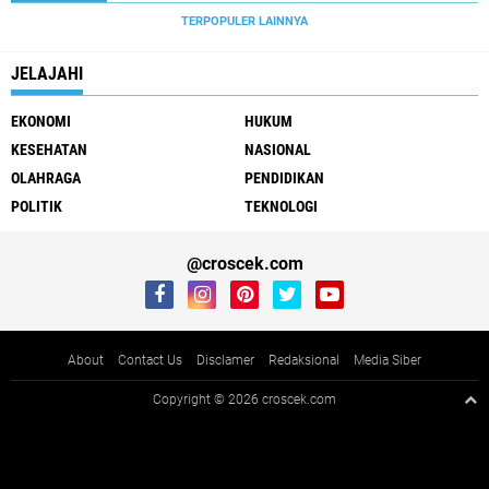
TERPOPULER LAINNYA
JELAJAHI
EKONOMI
HUKUM
KESEHATAN
NASIONAL
OLAHRAGA
PENDIDIKAN
POLITIK
TEKNOLOGI
@croscek.com
About
Contact Us
Disclamer
Redaksional
Media Siber
Copyright ©
2026 croscek.com