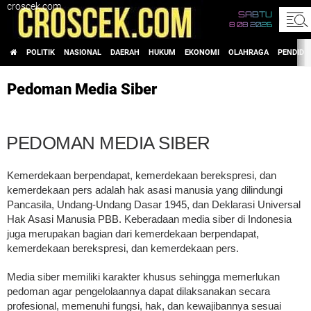
croscek.com
SABTU
8 08 2026
POLITIK
NASIONAL
DAERAH
HUKUM
EKONOMI
OLAHRAGA
PENDIDI
Pedoman Media Siber
PEDOMAN MEDIA SIBER
Kemerdekaan berpendapat, kemerdekaan berekspresi, dan
kemerdekaan pers adalah hak asasi manusia yang dilindungi
Pancasila, Undang-Undang Dasar 1945, dan Deklarasi Universal
Hak Asasi Manusia PBB. Keberadaan media siber di Indonesia
juga merupakan bagian dari kemerdekaan berpendapat,
kemerdekaan berekspresi, dan kemerdekaan pers.
Media siber memiliki karakter khusus sehingga memerlukan
pedoman agar pengelolaannya dapat dilaksanakan secara
profesional, memenuhi fungsi, hak, dan kewajibannya sesuai